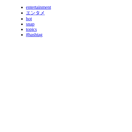
entertainment
エンタメ
hot
snap
topics
#hashtag