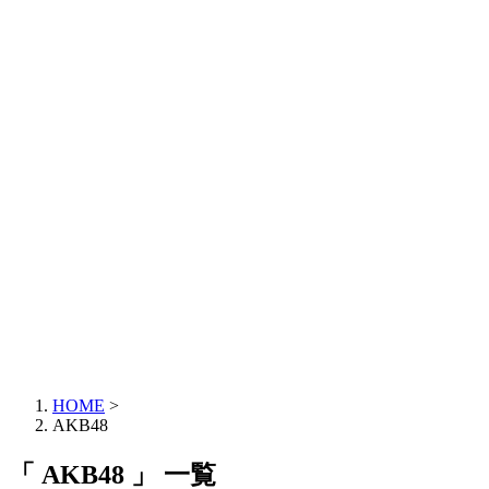
HOME
>
AKB48
「 AKB48 」 一覧