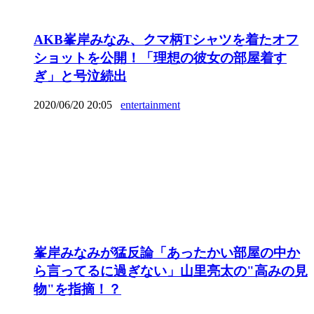
AKB峯岸みなみ、クマ柄Tシャツを着たオフ
ショットを公開！「理想の彼女の部屋着す
ぎ」と号泣続出
2020/06/20 20:05
entertainment
峯岸みなみが猛反論「あったかい部屋の中か
ら言ってるに過ぎない」山里亮太の"高みの見
物"を指摘！？