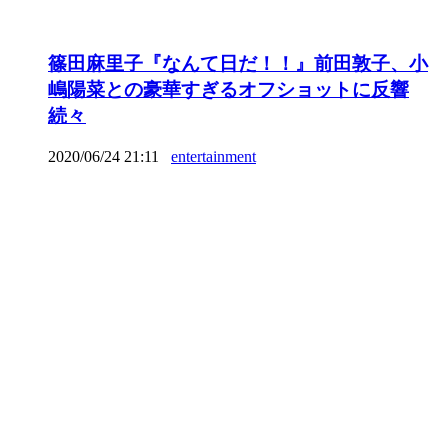
篠田麻里子『なんて日だ！！』前田敦子、小
嶋陽菜との豪華すぎるオフショットに反響
続々
2020/06/24 21:11
entertainment