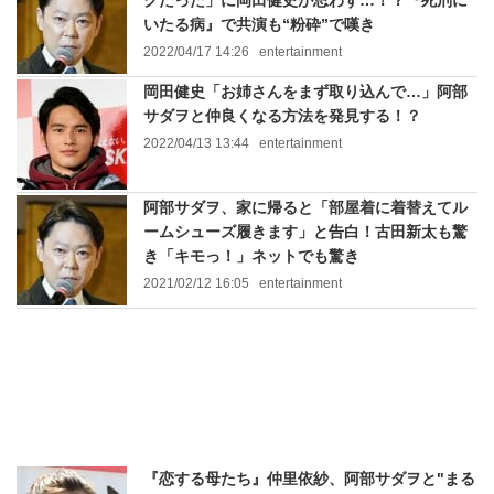
クだった」に岡田健史が思わず…！？『死刑に
いたる病』で共演も“粉砕”で嘆き
2022/04/17 14:26
entertainment
岡田健史「お姉さんをまず取り込んで…」阿部
サダヲと仲良くなる方法を発見する！？
2022/04/13 13:44
entertainment
阿部サダヲ、家に帰ると「部屋着に着替えてル
ームシューズ履きます」と告白！古田新太も驚
き「キモっ！」ネットでも驚き
2021/02/12 16:05
entertainment
『恋する母たち』仲里依紗、阿部サダヲと"まる