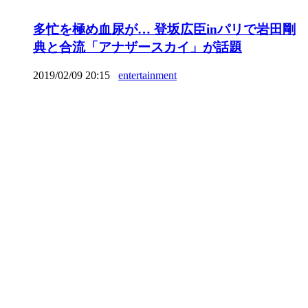
多忙を極め血尿が… 登坂広臣inパリで岩田剛
典と合流「アナザースカイ」が話題
2019/02/09 20:15
entertainment