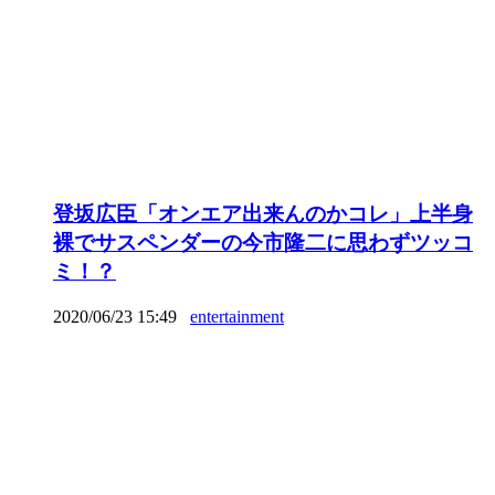
登坂広臣「オンエア出来んのかコレ」上半身
裸でサスペンダーの今市隆二に思わずツッコ
ミ！？
2020/06/23 15:49
entertainment