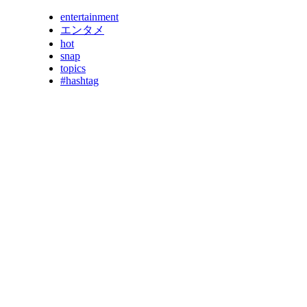
entertainment
エンタメ
hot
snap
topics
#hashtag