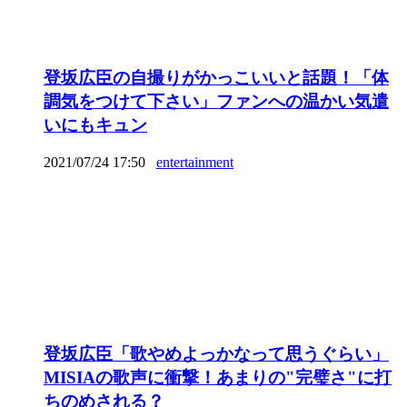
登坂広臣の自撮りがかっこいいと話題！「体
調気をつけて下さい」ファンへの温かい気遣
いにもキュン
2021/07/24 17:50
entertainment
登坂広臣「歌やめよっかなって思うぐらい」
MISIAの歌声に衝撃！あまりの"完璧さ"に打
ちのめされる？