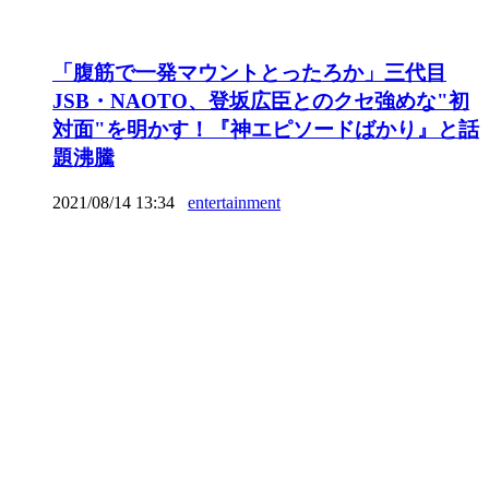
「腹筋で一発マウントとったろか」三代目
JSB・NAOTO、登坂広臣とのクセ強めな"初
対面"を明かす！『神エピソードばかり』と話
題沸騰
2021/08/14 13:34
entertainment