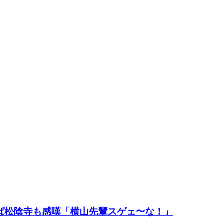
ぱ松陰寺も感嘆「横山先輩スゲェ〜な！」