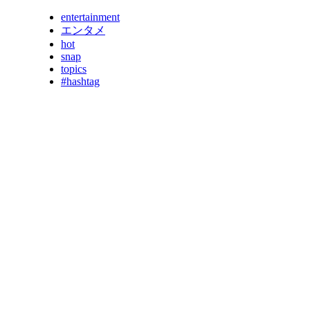
entertainment
エンタメ
hot
snap
topics
#hashtag