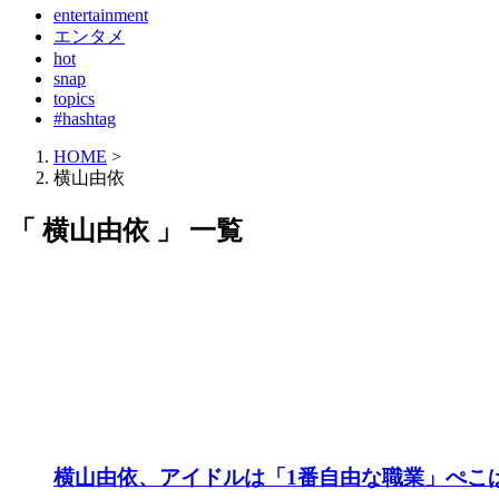
entertainment
エンタメ
hot
snap
topics
#hashtag
HOME
>
横山由依
「 横山由依 」 一覧
横山由依、アイドルは「1番自由な職業」ぺこ