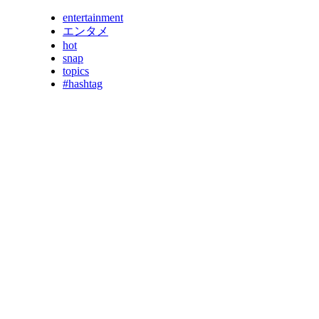
entertainment
エンタメ
hot
snap
topics
#hashtag