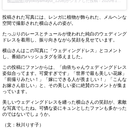
横山由依
(@yokoyamayui_1208)がシェアした投稿 -
2020年10月月9日午後10時32分PDT
投稿された写真には、レンガに植物が飾られた、メルヘンな
空間で撮影された横山さんの姿が。
たっぷりのレースとチュールが使われた純白のウェディング
ドレスを着用し、振り向きながら笑顔を見せています。
横山さんはこの写真に「ウェディングドレス」とコメント
し、番組のハッシュタグを添えました。
この投稿にファンからは、「由依ちゃんウェディングドレス
姿似合ってます。可愛すぎです」「世界で最も美しい花嫁」
「前撮りみたい！」「嫁にできる人が羨ましい！」「こんな
お嫁さん欲しい」と、その美しい姿に絶賛のコメントが集ま
っています。
美しいウェディングドレスを纏った横山さんの笑顔が、素敵
な写真でしたね。可憐な姿にキュンとしたファンも多かった
のではないでしょうか。
（文：秋川りす子）