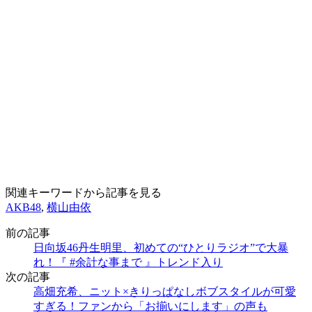
関連キーワードから記事を見る
AKB48
,
横山由依
前の記事
日向坂46丹生明里、初めての“ひとりラジオ”で大暴
れ！『 #余計な事まで 』トレンド入り
次の記事
高畑充希、ニット×きりっぱなしボブスタイルが可愛
すぎる！ファンから「お揃いにします」の声も