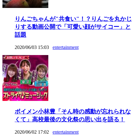
りんごちゃんが"共食い"！？りんごを丸かじ
りする動画公開で「可愛い顔がサイコー」と
話題
2020/06/03 15:03
entertainment
ボイメン小林豊「そん時の感動が忘れられな
くて」高校最後の文化祭の思い出を語る！
2020/06/02 17:02
entertainment