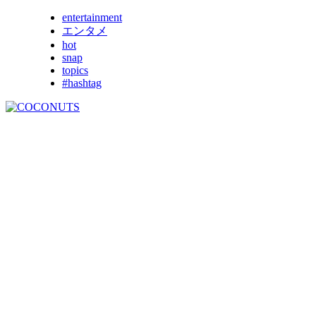
entertainment
エンタメ
hot
snap
topics
#hashtag