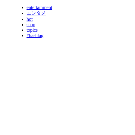
entertainment
エンタメ
hot
snap
topics
#hashtag