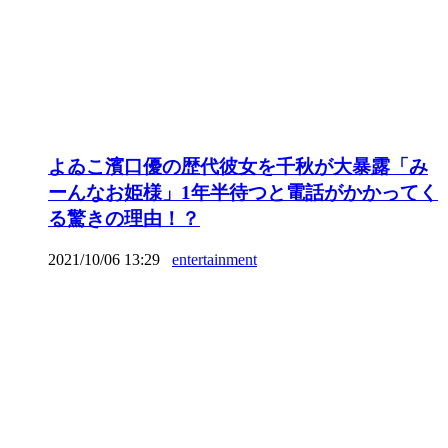
よゐこ濱口優の歴代彼女を千秋が大暴露「み
ーんなお姫様」1年半待つと電話がかかってく
る驚きの理由！？
2021/10/06 13:29
entertainment