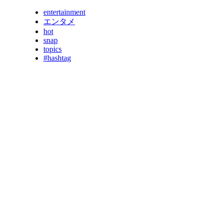
entertainment
エンタメ
hot
snap
topics
#hashtag