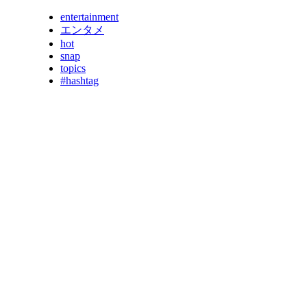
entertainment
エンタメ
hot
snap
topics
#hashtag