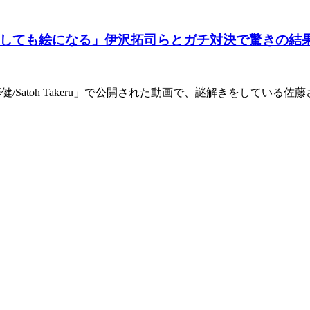
しても絵になる」伊沢拓司らとガチ対決で驚きの結
藤健/Satoh Takeru」で公開された動画で、謎解きをして