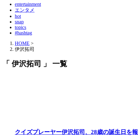
entertainment
エンタメ
hot
snap
topics
#hashtag
HOME
>
伊沢拓司
「 伊沢拓司 」 一覧
クイズプレーヤー伊沢拓司、28歳の誕生日を報