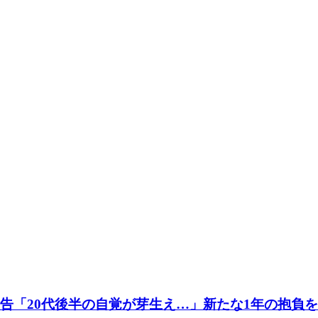
告「20代後半の自覚が芽生え…」新たな1年の抱負