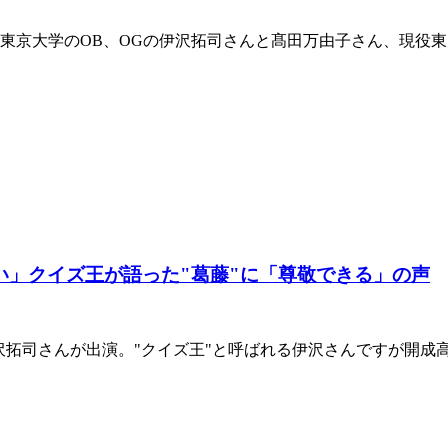
、東京大学のOB、OGの伊沢拓司さんと髙田万由子さん、現役
い」クイズ王が語った"葛藤"に「尊敬できる」の声
伊沢拓司さんが出演。"クイズ王"と呼ばれる伊沢さんですが開成