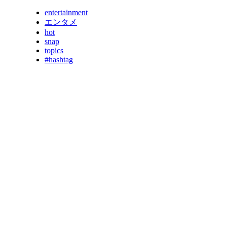
entertainment
エンタメ
hot
snap
topics
#hashtag