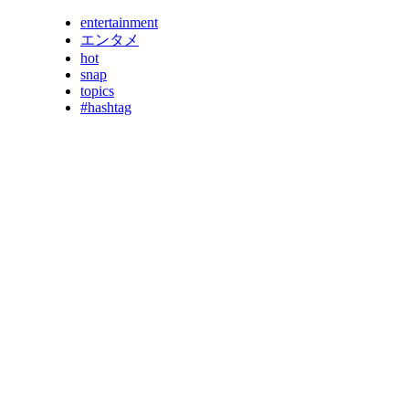
entertainment
エンタメ
hot
snap
topics
#hashtag