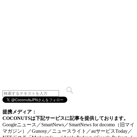
提携メディア：
COCONUTSは下記サービスに記事を提供しております。
Googleニュース／SmartNews／SmartNews for docomo（旧マイ
マガジン）／Gunosy／ニュースライト／auサービスToday／