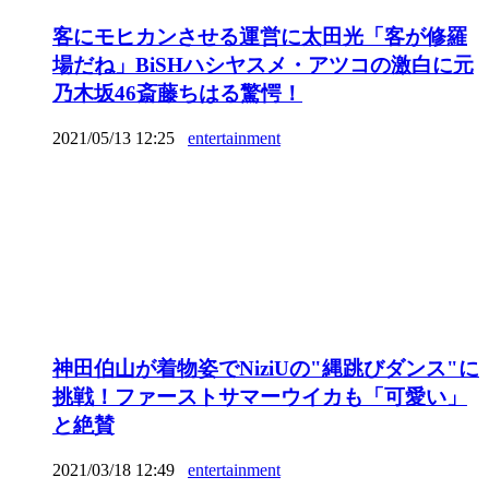
客にモヒカンさせる運営に太田光「客が修羅
場だね」BiSHハシヤスメ・アツコの激白に元
乃木坂46斎藤ちはる驚愕！
2021/05/13 12:25
entertainment
神田伯山が着物姿でNiziUの"縄跳びダンス"に
挑戦！ファーストサマーウイカも「可愛い」
と絶賛
2021/03/18 12:49
entertainment