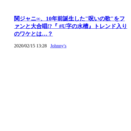
関ジャニ∞、10年前誕生した"呪いの歌"をフ
ァンと大合唱!?『 #U字の水槽』トレンド入り
のワケとは…？
2020/02/15 13:28
Johnny's