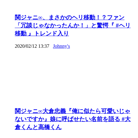
関ジャニ∞、まさかのヘリ移動！？ファン
「冗談じゃなかったんか！」と驚愕『 #ヘリ
移動 』トレンド入り
2020/02/12 13:37
Johnny's
関ジャニ∞大倉忠義『俺に似たら可愛いじゃ
ないですか』娘に呼ばせたい名前を語る #大
倉くんと高橋くん