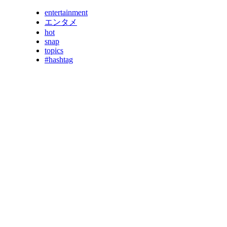
entertainment
エンタメ
hot
snap
topics
#hashtag