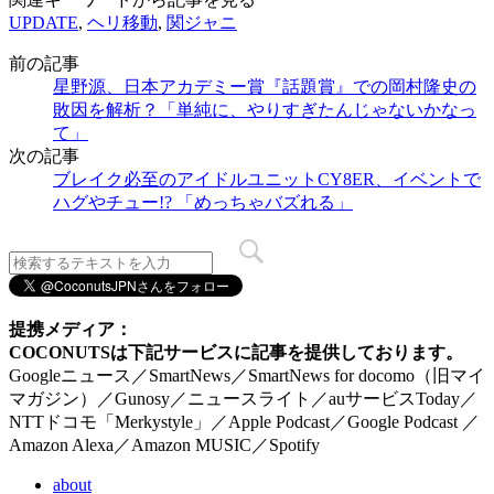
UPDATE
,
ヘリ移動
,
関ジャニ
前の記事
星野源、日本アカデミー賞『話題賞』での岡村隆史の
敗因を解析？「単純に、やりすぎたんじゃないかなっ
て」
次の記事
ブレイク必至のアイドルユニットCY8ER、イベントで
ハグやチュー!? 「めっちゃバズれる」
提携メディア：
COCONUTSは下記サービスに記事を提供しております。
Googleニュース／SmartNews／SmartNews for docomo（旧マイ
マガジン）／Gunosy／ニュースライト／auサービスToday／
NTTドコモ「Merkystyle」／Apple Podcast／Google Podcast ／
Amazon Alexa／Amazon MUSIC／Spotify
about