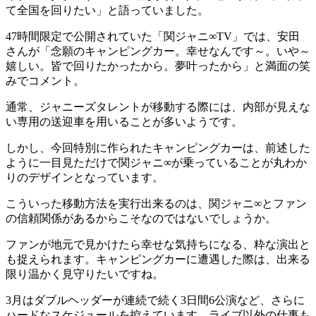
て全国を回りたい」と語っていました。
47時間限定で公開されていた「関ジャニ∞TV」では、安田
さんが「念願のキャンピングカー。幸せなんです～。いや～
嬉しい。皆で回りたかったから。夢叶ったから」と満面の笑
みでコメント。
通常、ジャニーズタレントが移動する際には、内部が見えな
い専用の送迎車を用いることが多いようです。
しかし、今回特別に作られたキャンピングカーは、前述した
ように一目見ただけで関ジャニ∞が乗っていることが丸わか
りのデザインとなっています。
こういった移動方法を実行出来るのは、関ジャニ∞とファン
の信頼関係があるからこそなのではないでしょうか。
ファンが地元で見かけたら幸せな気持ちになる、粋な演出と
も捉えられます。キャンピングカーに遭遇した際は、出来る
限り温かく見守りたいですね。
3月はダブルヘッダーが連続で続く3日間6公演など、さらに
ハードなスケジュールを控えています。ライブ以外の仕事も