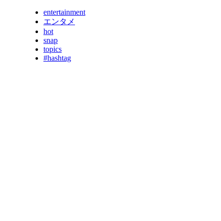
entertainment
エンタメ
hot
snap
topics
#hashtag