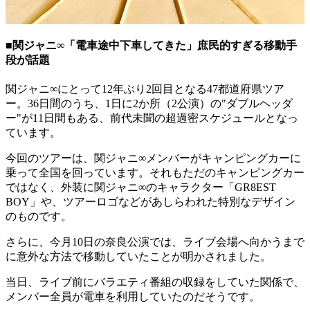
■関ジャニ∞「電車途中下車してきた」庶民的すぎる移動手
段が話題
関ジャニ∞にとって12年ぶり2回目となる47都道府県ツア
ー。36日間のうち、1日に2か所（2公演）の"ダブルヘッダ
ー"が11日間もある、前代未聞の超過密スケジュールとなっ
ています。
今回のツアーは、関ジャニ∞メンバーがキャンピングカーに
乗って全国を回っています。それもただのキャンピングカー
ではなく、外装に関ジャニ∞のキャラクター「GR8EST
BOY」や、ツアーロゴなどがあしらわれた特別なデザイン
のものです。
さらに、今月10日の奈良公演では、ライブ会場へ向かうまで
に意外な方法で移動していたことが明かされました。
当日、ライブ前にバラエティ番組の収録をしていた関係で、
メンバー全員が電車を利用していたのだそうです。