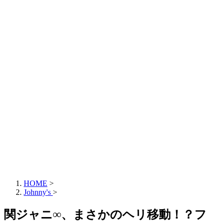
HOME
>
Johnny's
>
関ジャニ∞、まさかのヘリ移動！？フ