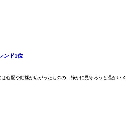
レンド1位
間には心配や動揺が広がったものの、静かに見守ろうと温かいメ