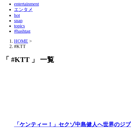
entertainment
エンタメ
hot
snap
topics
#hashtag
HOME
>
#KTT
「 #KTT 」 一覧
「ケンティー！」セクゾ中島健人へ世界のジブ