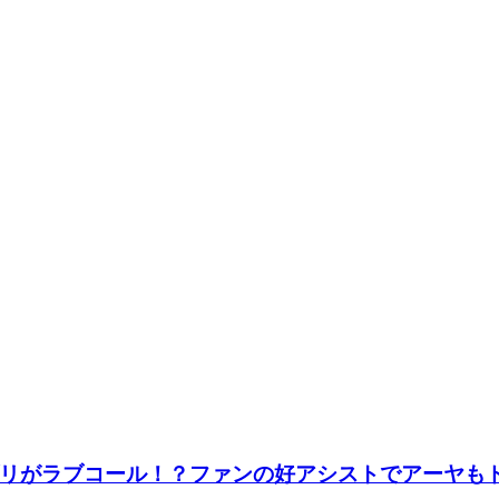
リがラブコール！？ファンの好アシストでアーヤも