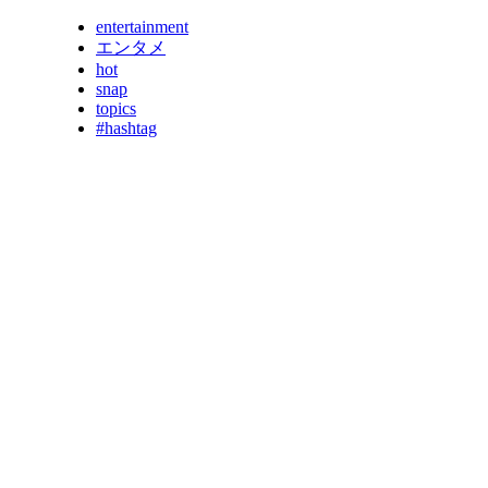
entertainment
エンタメ
hot
snap
topics
#hashtag