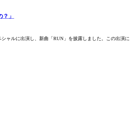
の？」
半スペシャルに出演し、新曲「RUN」を披露しました。この出演に