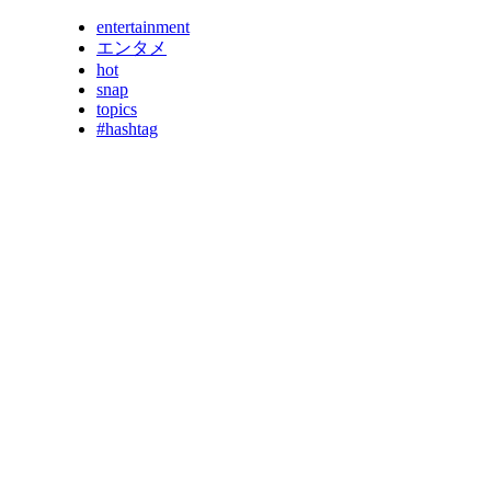
entertainment
エンタメ
hot
snap
topics
#hashtag