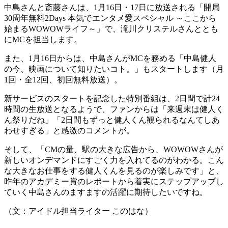
中島さんと斎藤さんは、1月16日・17日に放送される「開局
30周年無料2Days 本気でエンタメ愛スペシャル ～ここから
始まるWOWOWライフ～」で、滝川クリステルさんととも
にMCを担当します。
また、1月16日からは、中島さんがMCを務める「中島健人
の今、映画について知りたいコト。」もスタートします（月
1回・全12回、初回無料放送）。
新サービスのスタートを記念した特別番組は、2日間で計24
時間の生放送となるようで、ファンからは「来週末は健人く
ん祭りだね」「2日間もずっと健人くん観られるなんてしあ
わせすぎる」と感激のコメントが。
そして、「CMの量、駅の大きな広告から、WOWOWさんが
新しいオンデマンドにすごく力を入れてるのがわかる。こん
な大きなお仕事をする健人くんを見るのが楽しみです」と、
昨年のアカデミー賞のレポートから着実にステップアップし
ていく中島さんのますますの活躍に期待したいですね。
（文：アイドル担当ライター このはな）