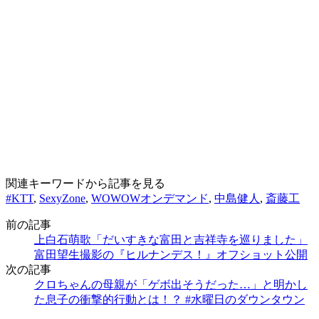
関連キーワードから記事を見る
#KTT
,
SexyZone
,
WOWOWオンデマンド
,
中島健人
,
斎藤工
前の記事
上白石萌歌「だいすきな富田と吉祥寺を巡りました」
富田望生撮影の『ヒルナンデス！』オフショット公開
次の記事
クロちゃんの母親が「ゲボ出そうだった…」と明かし
た息子の衝撃的行動とは！？ #水曜日のダウンタウン