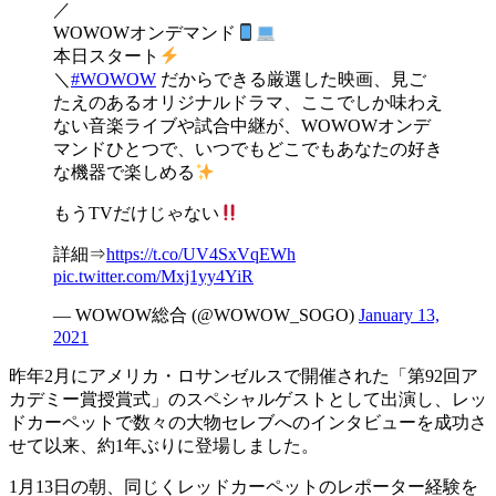
／
WOWOWオンデマンド
本日スタート
＼
#WOWOW
だからできる厳選した映画、見ご
たえのあるオリジナルドラマ、ここでしか味わえ
ない音楽ライブや試合中継が、WOWOWオンデ
マンドひとつで、いつでもどこでもあなたの好き
な機器で楽しめる
もうTVだけじゃない
詳細⇒
https://t.co/UV4SxVqEWh
pic.twitter.com/Mxj1yy4YiR
— WOWOW総合 (@WOWOW_SOGO)
January 13,
2021
昨年2月にアメリカ・ロサンゼルスで開催された「第92回ア
カデミー賞授賞式」のスペシャルゲストとして出演し、レッ
ドカーペットで数々の大物セレブへのインタビューを成功さ
せて以来、約1年ぶりに登場しました。
1月13日の朝、同じくレッドカーペットのレポーター経験を