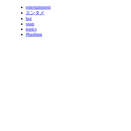
entertainment
エンタメ
hot
snap
topics
#hashtag