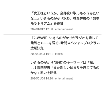
「女王様というか、全部吸い取っちゃうみたい
な…」いきものがかり水野、椎名林檎の『無罪
モラトリアム』を絶賛！
2020/10/12 12:58
entertainment
【J-WAVE】いきものがかりがラジオを通して
元気とYELLを送る9時間スペシャルプログラム
放送決定
2020/08/03 16:31
topics
いきものがかり"集牧"のキーワードは『桜』
…？吉岡聖恵「また新しい始まりを感じてるの
かな」想いを語る
2020/01/04 14:20
entertainment