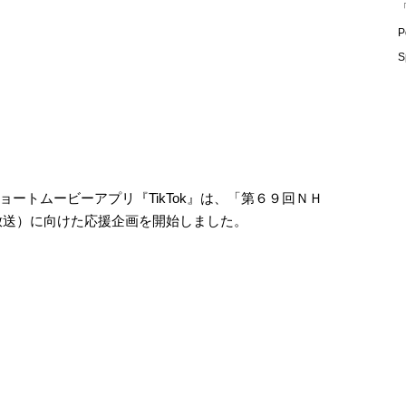
「
P
S
ートムービーアプリ『TikTok』は、「第６９回ＮＨ
1日放送）に向けた応援企画を開始しました。