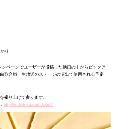
がかり
ャンペーンでユーザーが投稿した動画の中からピックア
紅白歌合戦」生放送のステージの演出で使用される予定
を盛り上げて参ります。
ト：
http://vt.tiktok.com/ckXe5/