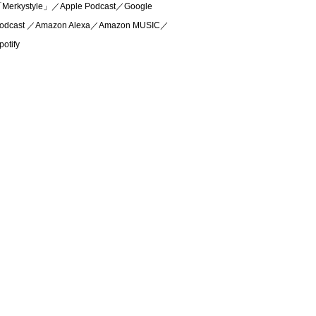
Merkystyle」／Apple Podcast／Google
odcast ／Amazon Alexa／Amazon MUSIC／
potify