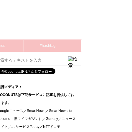
ics
#hashtag
提携メディア：
COCONUTSは下記サービスに記事を提供してお
ります。
oogleニュース／SmartNews／SmartNews for
docomo（旧マイマガジン）／Gunosy／ニュース
ライト／auサービスToday／NTTドコモ