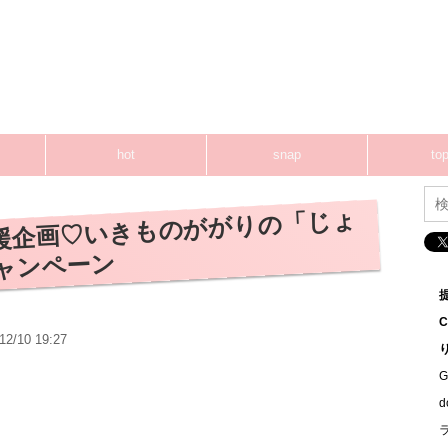
hot
snap
top
白応援企画♡いきものががりの「じょ
ャンペーン
12/10 19:27
G