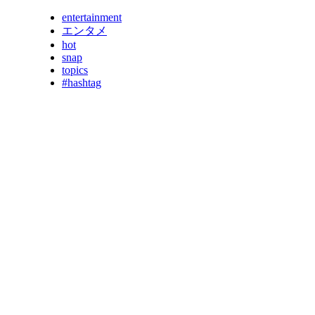
entertainment
エンタメ
hot
snap
topics
#hashtag