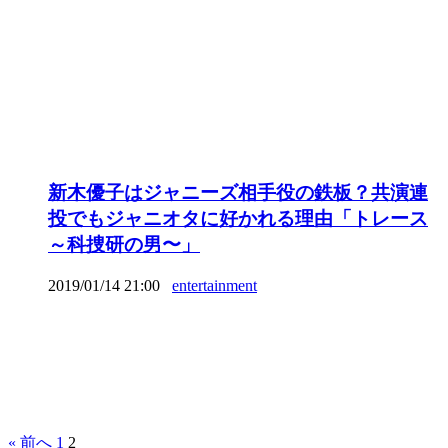
新木優子はジャニーズ相手役の鉄板？共演連
投でもジャニオタに好かれる理由「トレース
～科捜研の男〜」
2019/01/14 21:00
entertainment
« 前へ
1
2