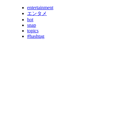
entertainment
エンタメ
hot
snap
topics
#hashtag