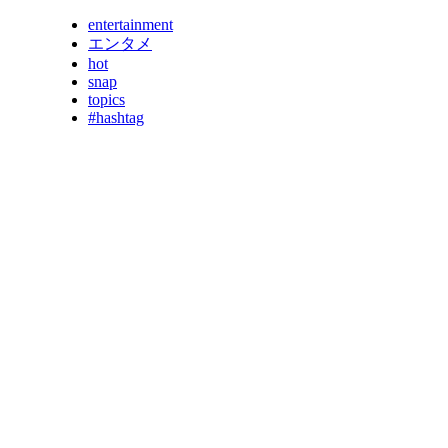
entertainment
エンタメ
hot
snap
topics
#hashtag