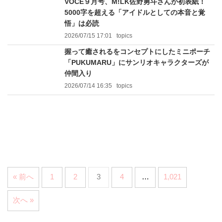
VOCE９月号、M!LK佐野勇斗さんが初表紙！
5000字を超える「アイドルとしての本音と覚
悟」は必読
2026/07/15 17:01
topics
握って癒されるをコンセプトにしたミニポーチ
「PUKUMARU」にサンリオキャラクターズが
仲間入り
2026/07/14 16:35
topics
« 前へ
1
2
3
4
…
1,021
次へ »