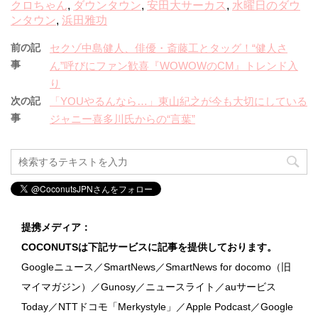
クロちゃん
,
ダウンタウン
,
安田大サーカス
,
水曜日のダウ
ンタウン
,
浜田雅功
前の記
セクゾ中島健人、俳優・斎藤工とタッグ！“健人さ
事
ん”呼びにファン歓喜『WOWOWのCM』トレンド入
り
次の記
「YOUやるんなら…」東山紀之が今も大切にしている
事
ジャニー喜多川氏からの“言葉”
提携メディア：
COCONUTSは下記サービスに記事を提供しております。
Googleニュース／SmartNews／SmartNews for docomo（旧
マイマガジン）／Gunosy／ニュースライト／auサービス
Today／NTTドコモ「Merkystyle」／Apple Podcast／Google