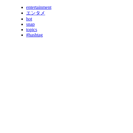
entertainment
エンタメ
hot
snap
topics
#hashtag