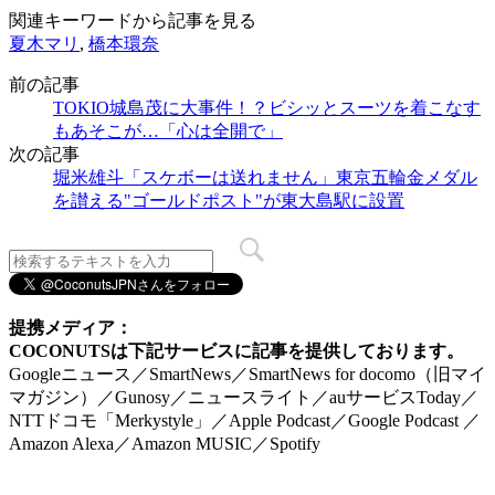
関連キーワードから記事を見る
夏木マリ
,
橋本環奈
前の記事
TOKIO城島茂に大事件！？ビシッとスーツを着こなす
もあそこが…「心は全開で」
次の記事
堀米雄斗「スケボーは送れません」東京五輪金メダル
を讃える"ゴールドポスト"が東大島駅に設置
提携メディア：
COCONUTSは下記サービスに記事を提供しております。
Googleニュース／SmartNews／SmartNews for docomo（旧マイ
マガジン）／Gunosy／ニュースライト／auサービスToday／
NTTドコモ「Merkystyle」／Apple Podcast／Google Podcast ／
Amazon Alexa／Amazon MUSIC／Spotify