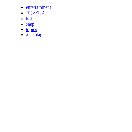
entertainment
エンタメ
hot
snap
topics
#hashtag