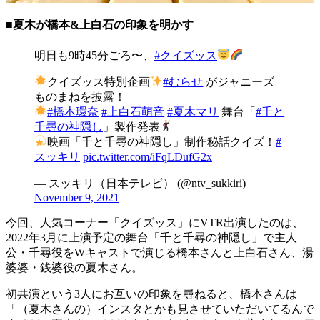
■夏木が橋本&上白石の印象を明かす
明日も9時45分ごろ〜、
#クイズッス
クイズッス特別企画
#むらせ
がジャニーズ
ものまねを披露！
#橋本環奈
#上白石萌音
#夏木マリ
舞台「
#千と
千尋の神隠し
」製作発表
映画「千と千尋の神隠し」制作秘話クイズ！
#
スッキリ
pic.twitter.com/iFqLDufG2x
— スッキリ（日本テレビ） (@ntv_sukkiri)
November 9, 2021
今回、人気コーナー「クイズッス」にVTR出演したのは、
2022年3月に上演予定の舞台「千と千尋の神隠し」で主人
公・千尋役をWキャストで演じる橋本さんと上白石さん、湯
婆婆・銭婆役の夏木さん。
初共演という3人にお互いの印象を尋ねると、橋本さんは
「（夏木さんの）インスタとかも見させていただいてるんで