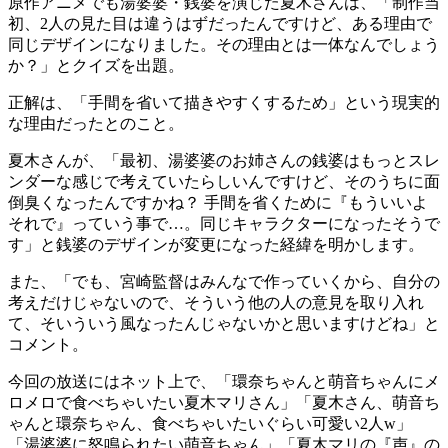
原作アニメでも湯婆婆・銭婆を演じた夏木さんは、「制作当
初、2人の見た目は違うはずだったんですけど、ある理由で
同じデザインになりました。その理由とは一体なんでしょう
か？」とクイズを出題。
正解は、「手間を省いて描きやすくするため」という現実的
な理由だったとのこと。
夏木さんが、「最初、湯婆婆のお姉さんの銭婆はもっとスレ
ンダーな感じで考えていたらしいんですけど、そのうちに面
倒臭くなったんですかね？ 手間を省くために『もういいよ
それで』っていう事で…。同じキャラクターになったそうで
す」と銭婆のデザインが変更になった経緯を明かします。
また、「でも、宮崎監督はみんなで作っていくから、自分の
考えだけじゃないので、そういう他の人の意見を取り入れ
て、そいういう風なったんじゃないかと思いますけどね」と
コメント。
今回の放送にはネット上で、「環奈ちゃんと萌音ちゃんにメ
ロメロで食べちゃいたい夏木マリさん」「夏木さん、萌音ち
ゃんと環奈ちゃん、食べちゃいたいぐらい可愛い2人w」
「湯婆婆に怒鳴られたい萌音ちゃん」「夏木マリの『声』の