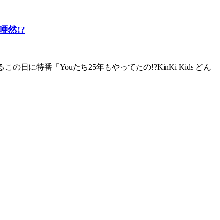
然!?
日に特番「Youたち25年もやってたの!?KinKi Kids どん