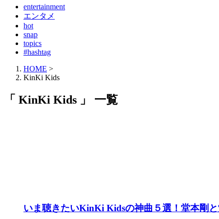
entertainment
エンタメ
hot
snap
topics
#hashtag
HOME
>
KinKi Kids
「 KinKi Kids 」 一覧
いま聴きたいKinKi Kidsの神曲５選！堂