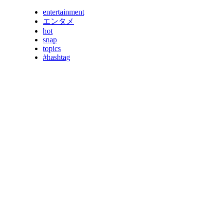
entertainment
エンタメ
hot
snap
topics
#hashtag