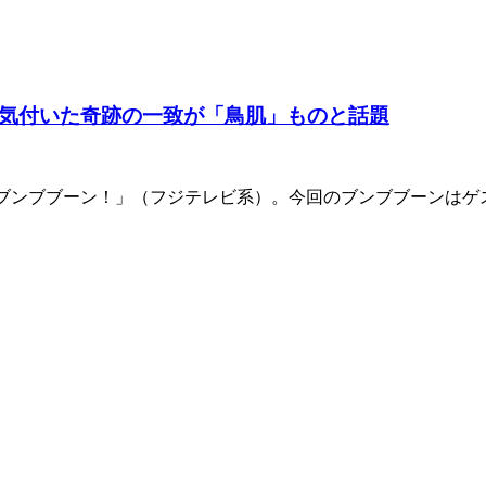
ァンが気付いた奇跡の一致が「鳥肌」ものと話題
Kidsのブンブブーン！」（フジテレビ系）。今回のブンブブー