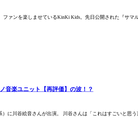
ァンを楽しませているKinKi Kids。先日公開された『サマルェカダ
経てアノ音楽ユニット【再評価】の波！？
送系）に川谷絵音さんが出演。 川谷さんは「これはすごいと思