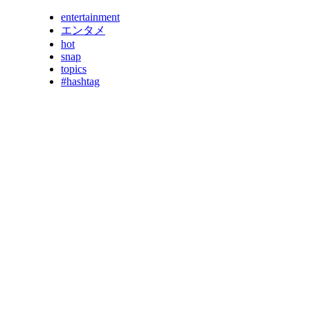
entertainment
エンタメ
hot
snap
topics
#hashtag