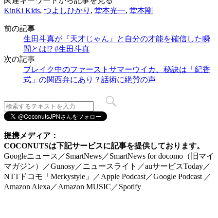
関連キーワードから記事を見る
KinKi Kids
,
つよしひかり
,
堂本光一
,
堂本剛
前の記事
生田斗真が『天才じゃん』と自分の才能を確信した瞬
間とは!? #生田斗真
次の記事
ブレイク中のファーストサマーウイカ、秘訣は「紀香
式」の関西弁にあり？話術に絶賛の声
提携メディア：
COCONUTSは下記サービスに記事を提供しております。
Googleニュース／SmartNews／SmartNews for docomo（旧マイ
マガジン）／Gunosy／ニュースライト／auサービスToday／
NTTドコモ「Merkystyle」／Apple Podcast／Google Podcast ／
Amazon Alexa／Amazon MUSIC／Spotify