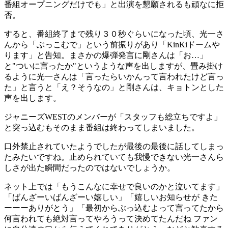
番組オープニングだけでも」と出演を懇願されるも頑なに拒
否。
すると、番組終了まで残り３０秒ぐらいになった頃、光一さ
んから「ぶっこむで」という前振りがあり「KinKiドームや
ります」と告知。まさかの爆弾発言に剛さんは「お…」
と"ついに言ったか"というような声を出しますが、畳み掛け
るように光一さんは「言ったらいかんって言われたけど言っ
た」と言うと「え？そうなの」と剛さんは、キョトンとした
声を出します。
ジャニーズWESTのメンバーが「スタッフも総立ちですよ」
と突っ込むもそのまま番組は終わってしまいました。
口外禁止されていたようでしたが最後の最後に話してしまっ
たみたいですね。止められていても我慢できない光一さんら
しさが出た瞬間だったのではないでしょうか。
ネット上では「もうこんなに幸せで良いのかと泣いてます」
「ばんざーいばんざーい嬉しい」「嬉しいお知らせが きた
ーーーありがとう」「最初からぶっ込むよって言ってたから
何言われても絶対言ってやろうって決めてたんだね ファン