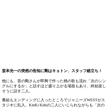
堂本光一の突然の告知に剛はキョトン、スタッフ総立ち！
他にも、昔の剛さんが即興で作った桃の歌も流れ「次のシン
グルにするか」と話すほど盛り上がる場面もあり、終始楽し
そうに話す二人。
番組もエンディングに入ったところでジャニーズWESTがス
タジオに乱入。KinKi Kidsの二人にいじられながらも「次の