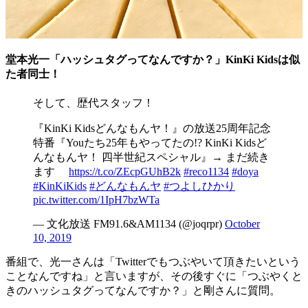
堂本光一「ハッシュタグってなんですか？」KinKi Kidsは似
た者同士！
そして、歴代スタッフ！
『KinKi Kidsどんなもんヤ！』の放送25周年記念
特番『Youたち25年もやってたの!? KinKi Kidsど
んなもんヤ！ 四半世紀スペシャル』→ まだ続き
ます
https://t.co/ZEcpGUhB2k
#reco1134
#doya
#KinKiKids
#どんなもんヤ
#つよしひかり
pic.twitter.com/1IpH7bzWTa
— 文化放送 FM91.6&AM1134 (@joqrpr)
October
10, 2019
番組で、光一さんは「Twitterでもつぶやいて頂きたいという
ことなんですね」と言いますが、その後すぐに「つぶやくと
きのハッシュタグってなんですか？」と剛さんに質問。