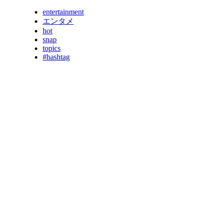
entertainment
エンタメ
hot
snap
topics
#hashtag