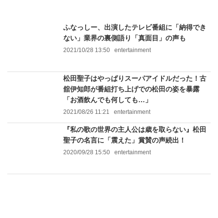
ふなっしー、出演したテレビ番組に「納得でき
ない」業界の裏側語り「真面目」の声も
2021/10/28 13:50
entertainment
松田聖子はやっぱりスーパアイドルだった！古
舘伊知郎が番組打ち上げでの松田の姿を暴露
「お酒飲んでも何しても…」
2021/08/26 11:21
entertainment
『私の歌の世界の主人公は歳を取らない』松田
聖子の名言に「震えた」賞賛の声続出！
2020/09/28 15:50
entertainment