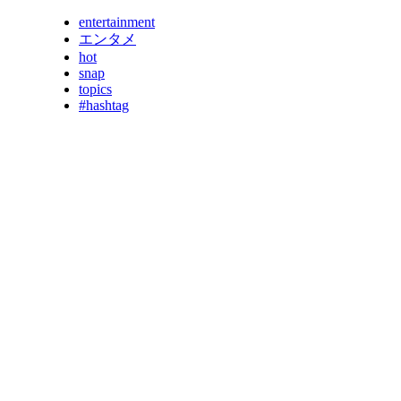
entertainment
エンタメ
hot
snap
topics
#hashtag