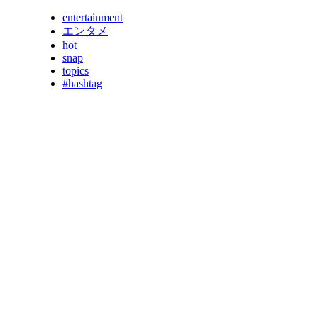
entertainment
エンタメ
hot
snap
topics
#hashtag