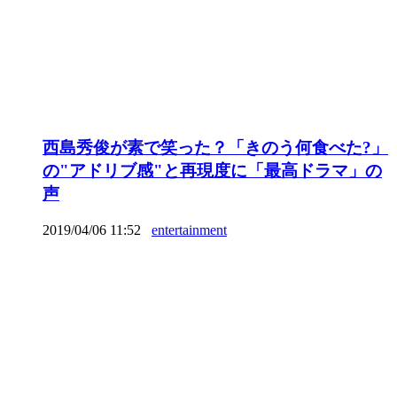
西島秀俊が素で笑った？「きのう何食べた?」
の"アドリブ感"と再現度に「最高ドラマ」の
声
2019/04/06 11:52
entertainment