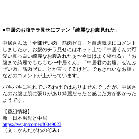
■中居のお腹チラ見せにファン「綺麗なお腹見れた」
中居さんは「全部ぜい肉、筋肉ゼロ」と自虐気味にコメント
しましたが、お腹のチラ見せにはネット上で「中居くんの可
愛い真っ白い綺麗なお腹みれたぁ〜今日はよく寝れる」「お
腹まで綺麗でもちもち〜中居くん」「中居君のお腹。ぜんぶ
ぜい肉。筋肉ゼロ。とか言ってるけど。でもきれいなお腹」
などのコメントが上がっています。
バキバキに割れているわけではありませんでしたが、中居さ
んのお腹は肌に張りがあり綺麗だったと感じた方が多かった
ようです。
【番組情報】
新・日本男児と中居
https://tver.jp/corner/f0049023
（文：かんだがわのぞみ）