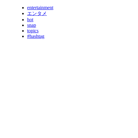
entertainment
エンタメ
hot
snap
topics
#hashtag