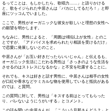
るってことは、もしかしたら、歌唱力……」と語りかける
と、歌をイジられた中居さんは「バカにしてるだろ！」と即
座にツッコんでいました。
ここで、男性がオーガニックな彼女が欲しいと理想の女性へ
の願望を明かします。
ちなみに、男性によると、「周囲は9割以上が女性」とのこ
とですが、「アドバイスを求められたり相談を受けるだけ」
で恋愛に発展しないとのこと。
中居さんが「お互い好きだったらいいじゃん」と伝えるも、
オーガニック生活にこだわる男性は「さっきのような生活を
させるのはストレスになるかな」と不安を吐露することに。
それでも、キスは好きと話す男性に、中居さんは相手の女性
が口紅や香水などケミカルな物を使用していると抵抗がある
のでは、と質問。
この質問に対して、男性は「キスする前はとってもらった
り、バレないようにうがいする」とコメント。
この話を聞いた中居さんが、「こういう旦那さんどう？」と