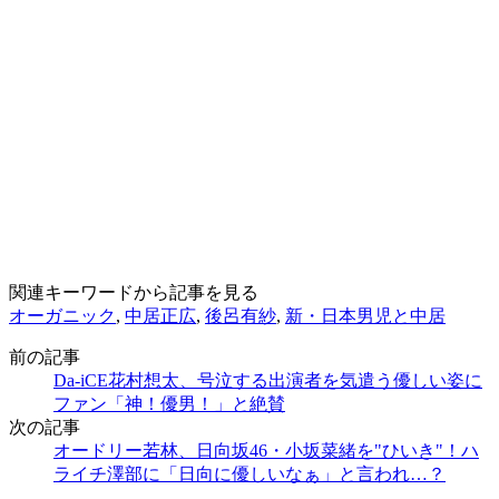
関連キーワードから記事を見る
オーガニック
,
中居正広
,
後呂有紗
,
新・日本男児と中居
前の記事
Da-iCE花村想太、号泣する出演者を気遣う優しい姿に
ファン「神！優男！」と絶賛
次の記事
オードリー若林、日向坂46・小坂菜緒を"ひいき"！ハ
ライチ澤部に「日向に優しいなぁ」と言われ…？