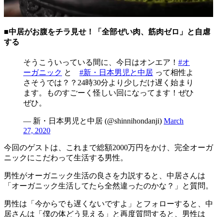
■中居がお腹をチラ見せ！「全部ぜい肉、筋肉ゼロ」と自虐
する
そうこういっている間に、今日はオンエア！
#オ
ーガニック
と
#新・日本男児と中居
って相性よ
さそうでは？？24時30分より少しだけ遅く始まり
ます。ものすごーく怪しい回になってます！ぜひ
ぜひ。
— 新・日本男児と中居 (@shinnihondanji)
March
27, 2020
今回のゲストは、これまで総額2000万円をかけ、完全オーガ
ニックにこだわって生活する男性。
男性がオーガニック生活の良さを力説すると、中居さんは
「オーガニック生活してたら全然違ったのかな？」と質問。
男性は「今からでも遅くないですよ」とフォローすると、中
居さんは「僕の体どう見える」と再度質問すると、男性は