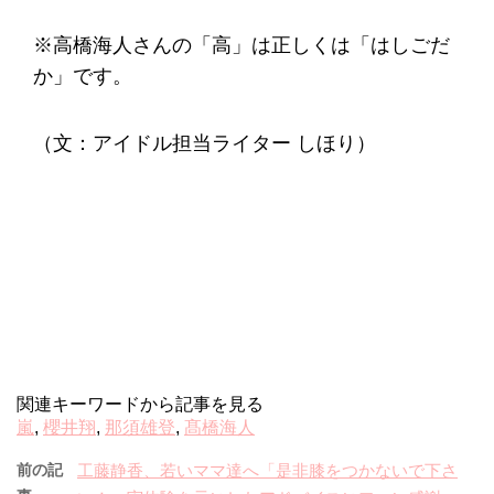
※高橋海人さんの「高」は正しくは「はしごだ
か」です。
（文：アイドル担当ライター しほり）
関連キーワードから記事を見る
嵐
,
櫻井翔
,
那須雄登
,
髙橋海人
前の記
工藤静香、若いママ達へ「是非膝をつかないで下さ