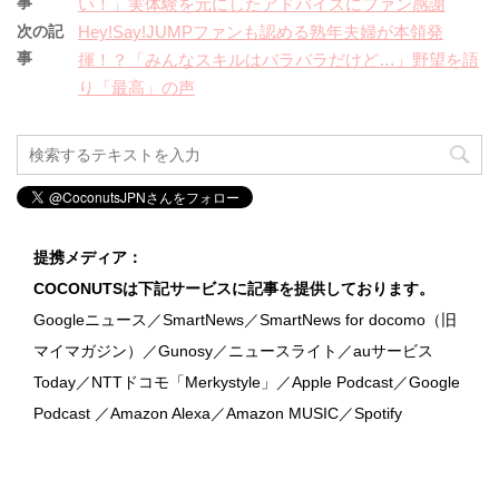
事
い！」実体験を元にしたアドバイスにファン感謝
次の記
Hey!Say!JUMPファンも認める熟年夫婦が本領発
事
揮！？「みんなスキルはバラバラだけど…」野望を語
り「最高」の声
提携メディア：
COCONUTSは下記サービスに記事を提供しております。
Googleニュース／SmartNews／SmartNews for docomo（旧
マイマガジン）／Gunosy／ニュースライト／auサービス
Today／NTTドコモ「Merkystyle」／Apple Podcast／Google
Podcast ／Amazon Alexa／Amazon MUSIC／Spotify