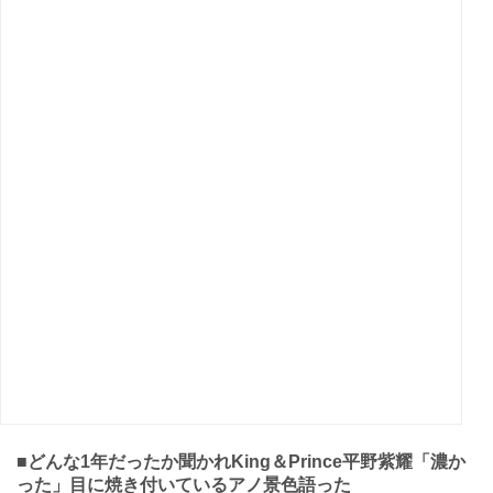
■どんな1年だったか聞かれKing＆Prince平野紫耀「濃か
った」目に焼き付いているアノ景色語った