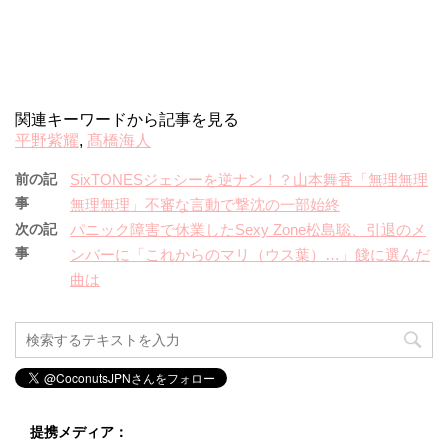
関連キーワードから記事を見る
平野紫耀
,
髙橋海人
前の記
SixTONESジェシーを逆ナン！？山本舞香「無理無理
事
無理無理」不審な言動で撃沈の一部始終
次の記
パニック障害で休業したSexy Zone松島聡、引退のメ
事
ンバーに「これからのマリ（ウス葉）…」餞に選んだ
曲は
提携メディア：