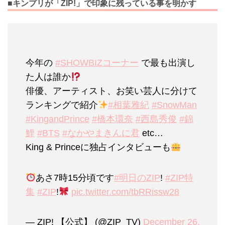
■キンプリが「ZIP!」で印象に残っている事を明かす
今年の
#SHOWBIZコーナー
で最も出演し
た人は誰か
俳優、アーティスト、お笑い芸人に分けて
ランキングで紹介
#相葉雅紀
#SnowMan
#KingandPrince
#橋本環奈
#西島秀俊
#錦
鯉
#BTS
#なかやまきんに君
etc…
King & Princeに独占インタビューも
あさ7時15分頃です
#明日のZIP
!
#ZIP特
集
#ZIP
!
pic.twitter.com/tbRRissw28
— ZIP! 【公式】 (@ZIP_TV)
December 26,