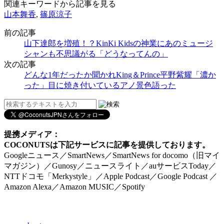
関連キーワードから記事を見る
山本舞香
,
篠原涼子
前の記事
山下達郎を増殖！？KinKi Kidsの神業にあのミュージ
シャンも不思議がる「どうなってんの」
次の記事
どんな1年だったか聞かれKing＆Prince平野紫耀「濃か
った」目に焼き付いているアノ景色語った
提携メディア：
COCONUTSは下記サービスに記事を提供しております。
Googleニュース／SmartNews／SmartNews for docomo（旧マイ
マガジン）／Gunosy／ニュースライト／auサービスToday／
NTTドコモ「Merkystyle」／Apple Podcast／Google Podcast ／
Amazon Alexa／Amazon MUSIC／Spotify