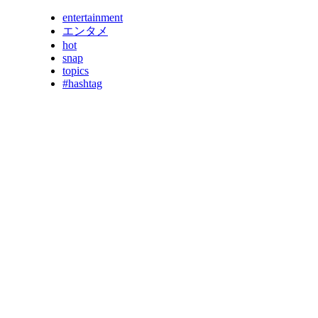
entertainment
エンタメ
hot
snap
topics
#hashtag