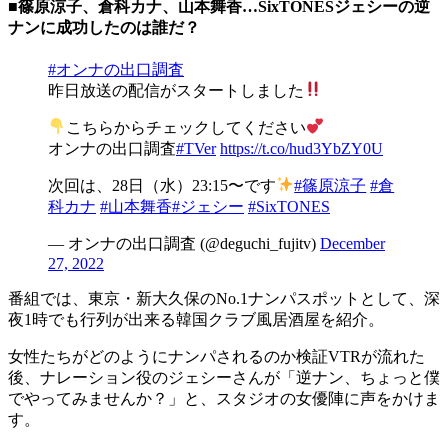
■篠原涼子、倉科カナ、山本舞香…SixTONESジェシーの逆
ナンに成功したのは誰だ？
#オンナの出口調査
昨日放送の配信がスタートしました
こちらからチェックしてください
オンナの出口調査
#TVer
https://t.co/hud3YbZY0U
次回は、28日（水）23:15〜です
#篠原涼子
#倉
科カナ
#山本舞香
#ジェシー
#SixTONES
— オンナの出口調査 (@deguchi_fujitv)
December
27, 2022
番組では、東京・新大久保のNo.1ナンパスポットとして、深
夜1時でも行列が出来る韓国クラブ風居酒屋を紹介。
女性たちがどのようにナンパされるのか検証VTRが流れた
後、ナレーション役のジェシーさんが「逆ナン、ちょっと僕
でやってみませんか？」と、スタジオの女優陣に声をかけま
す。