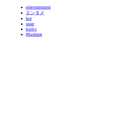
entertainment
エンタメ
hot
snap
topics
#hashtag