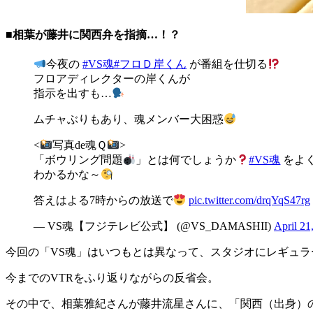
■相葉が藤井に関西弁を指摘…！？
今夜の
#VS魂
#フロＤ岸くん
が番組を仕切る
フロアディレクターの岸くんが
指示を出すも…
ムチャぶりもあり、魂メンバー大困惑
<
写真de魂Ｑ
>
「ボウリング問題
」とは何でしょうか
#VS魂
をよ
わかるかな～
答えはよる7時からの放送で
pic.twitter.com/drqYqS47rg
— VS魂【フジテレビ公式】 (@VS_DAMASHII)
April 21
今回の「VS魂」はいつもとは異なって、スタジオにレギュ
今までのVTRをふり返りながらの反省会。
その中で、相葉雅紀さんが藤井流星さんに、「関西（出身）