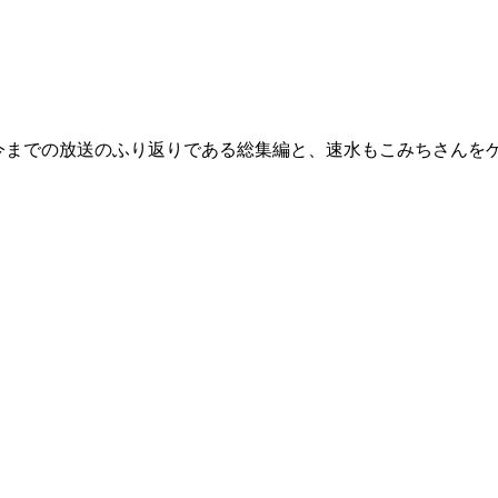
、今までの放送のふり返りである総集編と、速水もこみちさん