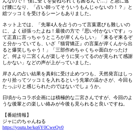
んなので！ 僕に全てを委ねられても困るんで…」と急に逃
げ腰になり、「占い師ってそういうもんじゃないの！？」と
総ツッコミを受けるシーンもありました。
ネット上では、「先輩4人を占うのって言葉選びも難しいの
に、よく頑張ったよね！最後の方で『思い付かないです』っ
て正直に言っちゃうところが岸くんらしい」「来るぞ来るぞ
と分かっていても、いざ『猫背矯正』の言葉が岸くんから出
ると爆笑しちゃう！」「三部作めちゃくちゃ面白かったけ
ど、何より二宮くんが楽しそうに笑ってるのが見られて感謝
しかない」などの声が上がっていました。
岸さんの占い結果を真剣に受け止めつつも、天然発言はしっ
かり拾ってツッコミを入れるという先輩の温かさが、今回も
たっぷりと感じられたのではないでしょうか。
日頃からコラボ企画には積極的な二宮さんですが、今回のよ
うな後輩との楽しい絡みが今後も見られると良いですね。
【番組情報】
ジャにのちゃんねる
https://youtu.be/kq6Y0CweQv0