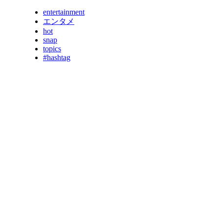
entertainment
エンタメ
hot
snap
topics
#hashtag