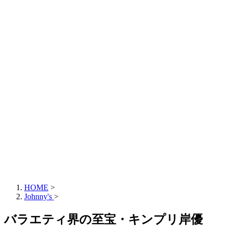
HOME
>
Johnny's
>
バラエティ界の至宝・キンプリ岸優