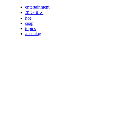
entertainment
エンタメ
hot
snap
topics
#hashtag