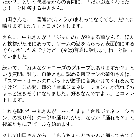
たか？」という視聴者からの質問に、「だいぶ近くなった
よ！」と即答する中丸さん。
山田さんも、「普通に(カメラが)まわってなくても、だいぶ
喋りますよね？」とコメントします。
さらに、中丸さんが「『ジャにの』が始まる前なんて、ほん
と挨拶がたまにあって、ゲームの話をちらっと表面的にする
ぐらいだったんですけど、(今は)普通に話しますね」と語っ
ていました。
続いて、「好きなジャニーズのグループはありますか？」と
いう質問に対し、自他ともに認める嵐ファンの菊池さんは、
「スマートホームのロボットが勝手に音楽かけてくれるんで
すけど、この間、嵐の『台風ジェネレーション』が流れてち
ょっと泣きそうになりました。好きなんですよ…」とコメン
トします。
これを聞いた中丸さんが、座ったまま『台風ジェネレーショ
ン』の振り付けの一部を踊りながら、なぜか「踊れる？」と
後輩たちにアピールを始めます。
そして山田さんから、「もうちょっとちゃんと踊ってみてく