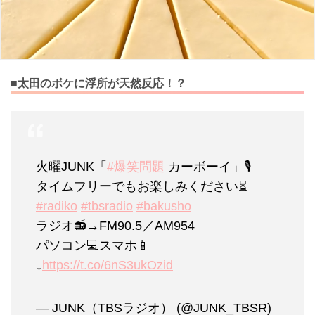
■太田のボケに浮所が天然反応！？
火曜JUNK「
#爆笑問題
カーボーイ」🎙️
タイムフリーでもお楽しみください⏳
#radiko
#tbsradio
#bakusho
ラジオ📻→FM90.5／AM954
パソコン💻スマホ📱
↓
https://t.co/6nS3ukOzid
— JUNK（TBSラジオ） (@JUNK_TBSR)