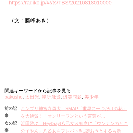
https://radiko.jp/#!/ts/TBS/20210818010000
（文：藤峰あき）
関連キーワードから記事を見る
bakusho
,
太田光
,
浮所飛貴
,
爆笑問題
,
美少年
前の記
キンプリ神宮寺勇太、SMAP『世界に一つだけの花』
事
を大絶賛！「オンリーワンという言葉が…」
次の記
浜田雅功、Hey!Say!八乙女＆知念に「ウンナンのとこ
事
の子やん」八乙女をプレバト!!に誘おうとするも断