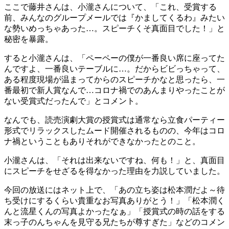
ここで藤井さんは、小瀧さんについて、「これ、受賞する
前、みんなのグループメールでは『かましてくるわ』みたい
な勢いめっちゃあった…。スピーチくそ真面目でした！」と
秘密を暴露。
すると小瀧さんは、「ペーペーの僕が一番良い席に座ってた
んですよ、一番良いテーブルに…。だからビビっちゃって、
ある程度現場が温まってからのスピーチかなと思ったら、一
番最初で新人賞なんで…コロナ禍でのあんまりやったことが
ない受賞式だったんで」とコメント。
なんでも、読売演劇大賞の授賞式は通常なら立食パーティー
形式でリラックスしたムード開催されるものの、今年はコロ
ナ禍ということもありそれができなかったとのこと。
小瀧さんは、「それは出来ないですね、何も！」と、真面目
にスピーチをせざるを得なかった理由を力説していました。
今回の放送にはネット上で、「あの立ち姿は松本潤だよ～待
ち受けにするくらい貴重なお写真ありがとう！」「松本潤く
んと流星くんの写真よかったなぁ」「授賞式の時の話をする
末っ子のんちゃんを見守る兄たちが尊すぎた」などのコメン