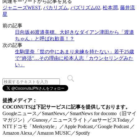
関連キーワードから記事を見る
ジャニーズWEST
,
バカリズム
,
バズリズム02
,
松本潤
,
藤井流
星
前の記事
日向坂46渡邉美穂、大好きなダイアン津田から「渡邉
ちゃん」と呼ばれ歓喜！？
次の記事
生駒里奈「世の中にあまり未練を持たない」若干25歳
で"終活"…その理由に松本人志「カウンセリングみた
い」
提携メディア：
COCONUTSは下記サービスに記事を提供しております。
Googleニュース／SmartNews／SmartNews for docomo（旧マイ
マガジン）／Gunosy／ニュースライト／auサービスToday／
NTTドコモ「Merkystyle」／Apple Podcast／Google Podcast ／
Amazon Alexa／Amazon MUSIC／Spotify