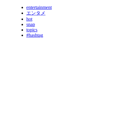
entertainment
エンタメ
hot
snap
topics
#hashtag