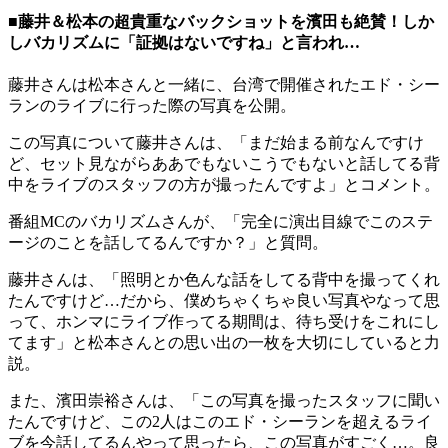
■藤井＆松本の超貴重なバックショットを濱田も絶賛！しか
しバカリズムに「証拠はないですね」と言われ…
藤井さんは松本さんと一緒に、台湾で開催されたエド・シー
ランのライブに行った際の写真を公開。
この写真について藤井さんは、「まだ始まる前なんですけ
ど、セット見ながらああでもないこうでもないと話してる背
中をライブのスタッフの方が撮ったんですよ」とコメント。
番組MCのバカリズムさんが、「完全に演出目線でこのステ
ージのことを話してるんですか？」と質問。
藤井さんは、「照明とか色んな話をしてる背中を撮ってくれ
たんですけど…だから、僕めちゃくちゃ良い写真やなって思
って、ホンマにライブ作ってる期間は、待ち受けをこれにし
てます」と松本さんとの思い出の一枚を大切にしていると力
説。
また、濱田崇裕さんは、「この写真を撮ったスタッフに聞い
たんですけど、この2人はこのエド・シーランを超えるライ
ブを今話してるんやって思ったら、この写真がすごく…。良