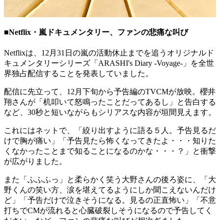
■Netflix・嵐ドキュメンタリー、ファンの悲痛な叫び
Netflixは、12月31日の嵐の活動休止までを追うオリジナルド
キュメンタリーシリーズ「ARASHI's Diary -Voyage-」を全世
界独占配信することを発表していました。
配信に先立って、12月下旬から予告編のTVCMが放映。櫻井
翔さんが「机叩いて怒鳴ったことだってあるし」と告白する
など、30秒と短いながらもシリアスな内容が垣間見えます。
これにはネットで、「絞り出すように語る５人。予告見るだ
けで胸が痛い」「予告見たら怖くなってきたよ・・・知りた
くなかったことまで知ることになるのかな・・・？」と衝撃
が広がりました。
また「ふふふっ」と柔らかく笑う大野さんの後ろ姿に、「大
野くんの笑い方、涙を堪えてるようにしか聞こえないんだけ
ど」「予告だけで泣きそうになる。見るの正直怖い」「不意
打ちでCMが流れると心臓破裂しそうになるので予告してく