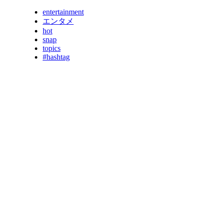
entertainment
エンタメ
hot
snap
topics
#hashtag