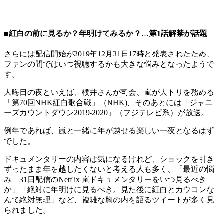
■紅白の前に見るか？年明けてみるか？…第1話解禁が話題
さらには配信開始が2019年12月31日17時と発表されたため、
ファンの間ではいつ視聴するかも大きな悩みとなったようで
す。
大晦日の夜といえば、櫻井さんが司会、嵐が大トリを務める
「第70回NHK紅白歌合戦」（NHK)、そのあとには「ジャニ
ーズカウントダウン2019-2020」（フジテレビ系）が放送。
例年であれば、嵐と一緒に年が越せる楽しい一夜となるはず
でした。
ドキュメンタリーの内容は気になるけれど、ショックを引き
ずったまま年を越したくないと考える人も多く、「最近の悩
み 31日配信のNetflix 嵐ドキュメンタリーをいつ見るべき
か」「絶対に年明けに見るべき。見た後に紅白とカウコンな
んて絶対無理」など、複雑な胸の内を語るツイートが多く見
られました。