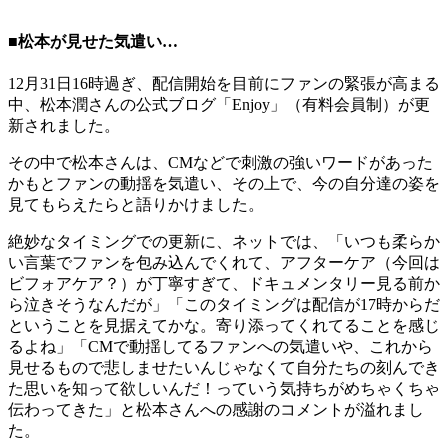
■松本が見せた気遣い…
12月31日16時過ぎ、配信開始を目前にファンの緊張が高まる
中、松本潤さんの公式ブログ「Enjoy」（有料会員制）が更
新されました。
その中で松本さんは、CMなどで刺激の強いワードがあった
かもとファンの動揺を気遣い、その上で、今の自分達の姿を
見てもらえたらと語りかけました。
絶妙なタイミングでの更新に、ネットでは、「いつも柔らか
い言葉でファンを包み込んでくれて、アフターケア（今回は
ビフォアケア？）が丁寧すぎて、ドキュメンタリー見る前か
ら泣きそうなんだが」「このタイミングは配信が17時からだ
ということを見据えてかな。寄り添ってくれてることを感じ
るよね」「CMで動揺してるファンへの気遣いや、これから
見せるもので悲しませたいんじゃなくて自分たちの刻んでき
た思いを知って欲しいんだ！っていう気持ちがめちゃくちゃ
伝わってきた」と松本さんへの感謝のコメントが溢れまし
た。