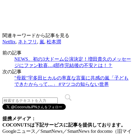
関連キーワードから記事を見る
Netflix
,
ネトフリ
,
嵐
,
松本潤
前の記事
NEWS、初の3大ドーム公演決定！増田貴久のメッセー
ジにファン歓喜…4部作完結後の不安とは！？
次の記事
"母親"宇多田ヒカルの率直な言葉に共感の嵐「子ども
できたからって…」 #マツコの知らない世界
提携メディア：
COCONUTSは下記サービスに記事を提供しております。
Googleニュース／SmartNews／SmartNews for docomo（旧マイ