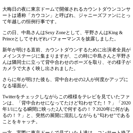
大晦日の夜に東京ドームで開催されるカウントダウンコンサ
ートは通称「カウコン」と呼ばれ、ジャニーズファンにとっ
て年越しの恒例行事です。
この日、中島さんはSexy Zoneとして、平野さんはKing &
Princeとしてそれぞれパフォーマンスを披露しました。
新年が明ける直前、カウントダウンするために出演者全員が
メインステージに集まりますが、この時に中島さんと平野さ
んは隣同士に立って背中合わせのポーズを取り、その様子が
カメラで大きく映し出されました。
さらに年が明けた後も、背中合わせの2人が何度かアップに
なる場面が。
Twitterをチェックしながらこの模様をテレビを見ていたファ
ンは、「背中合わせになってたけど匂わせてた！？」「2020
年1/1になる瞬間に映った2人で何するの！？2020年に何があ
るの！？」と、突然の展開に混乱しながらも"匂わせ"である
ことをキャッチ。
一方、実際に東京ドームで見ていた人達は、コンサート終了