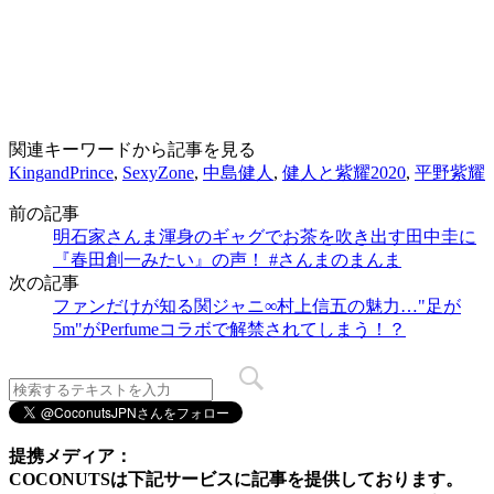
関連キーワードから記事を見る
KingandPrince
,
SexyZone
,
中島健人
,
健人と紫耀2020
,
平野紫耀
前の記事
明石家さんま渾身のギャグでお茶を吹き出す田中圭に
『春田創一みたい』の声！ #さんまのまんま
次の記事
ファンだけが知る関ジャニ∞村上信五の魅力…"足が
5m"がPerfumeコラボで解禁されてしまう！？
提携メディア：
COCONUTSは下記サービスに記事を提供しております。