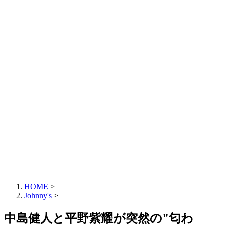
HOME
>
Johnny's
>
中島健人と平野紫耀が突然の"匂わ