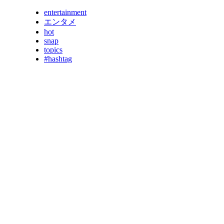
entertainment
エンタメ
hot
snap
topics
#hashtag