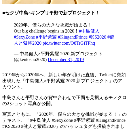
■セクゾ中島×キンプリ平野で新プロジェクト！
2020年、僕らの大きな挑戦が始まる！
Our big challenge begins in 2020！
#中島健人
#SexyZone
#平野紫耀
#KingandPrince
#KS2020
#健
人と紫耀2020
pic.twitter.com/O8TrGiTPhq
— 中島健人×平野紫耀 2020 新プロジェクト
(@kentosho2020)
December 31, 2019
2019年から2020年へ、新しい年が明けた直後、Twitterに突如
出現した「中島健人×平野紫耀 2020 新プロジェクト」のア
カウント。
中島さんと平野さんが背中合わせで正面を見据えるモノクロ
の2ショット写真が公開。
写真とともに、「2020年、僕らの大きな挑戦が始まる！」の
テキスト、「#中島健人 #SexyZone #平野紫耀 #KingandPrince
#KS2020 #健人と紫耀2020」のハッシュタグも投稿されまし