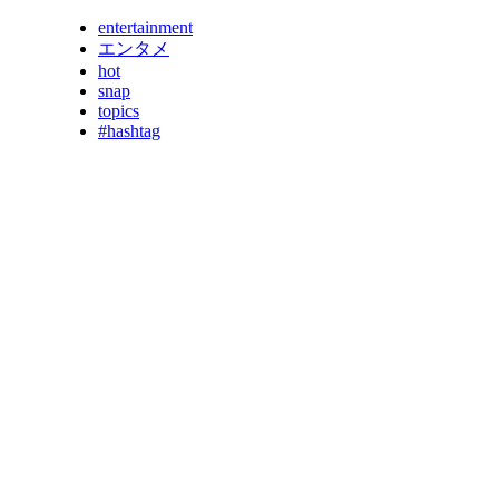
entertainment
エンタメ
hot
snap
topics
#hashtag