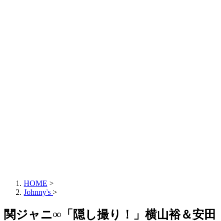
HOME
>
Johnny's
>
関ジャニ∞「隠し撮り！」横山裕＆安田