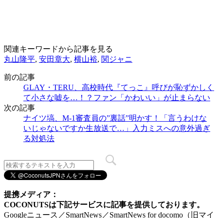
関連キーワードから記事を見る
丸山隆平
,
安田章大
,
横山裕
,
関ジャニ
前の記事
GLAY・TERU、高校時代『てっこ』呼びが恥ずかしく
て小さな嘘を…！？ファン「かわいい」が止まらない
次の記事
ナイツ塙、M-1審査員の”裏話”明かす！「言うわけな
いじゃないですか生放送で…」入力ミスへの意外過ぎ
る対処法
提携メディア：
COCONUTSは下記サービスに記事を提供しております。
Googleニュース／SmartNews／SmartNews for docomo（旧マイ