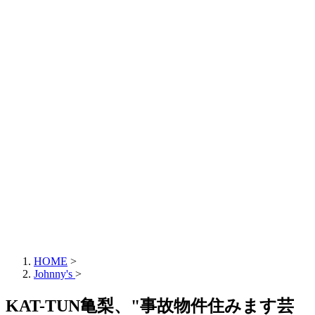
HOME
>
Johnny's
>
KAT-TUN亀梨、"事故物件住みます芸