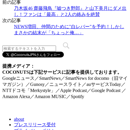
前の記事
乃木坂46 齋藤飛鳥『嘘つき野郎』と山下美月にダメ出
し！ファンは「最高」と2人の絡みを絶賛
次の記事
NEWS増田、仲間のために"白レバー"を予約！しかし
まさかの結末が「ちょっと俺…」
提携メディア：
COCONUTSは下記サービスに記事を提供しております。
Googleニュース／SmartNews／SmartNews for docomo（旧マイ
マガジン）／Gunosy／ニュースライト／auサービスToday／
NTTドコモ「Merkystyle」／Apple Podcast／Google Podcast ／
Amazon Alexa／Amazon MUSIC／Spotify
about
プレスリリース受付