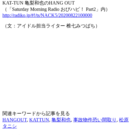
KAT-TUN 亀梨和也のHANG OUT
（「Saturday Morning Radio おびハピ！ Part2」内）
http://radiko.jp/#!/ts/NACK5/20200822100000
（文：アイドル担当ライター 椎七みつばち）
関連キーワードから記事を見る
HANGOUT
,
KATTUN
,
亀梨和也
,
事故物件恐い間取り
,
松原
タニシ