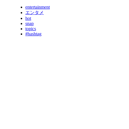
entertainment
エンタメ
hot
snap
topics
#hashtag