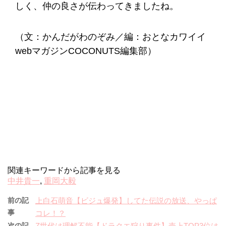
しく、仲の良さが伝わってきましたね。
（文：かんだがわのぞみ／編：おとなカワイイ
webマガジンCOCONUTS編集部）
関連キーワードから記事を見る
中井貴一
,
重岡大毅
前の記
上白石萌音【ビジュ爆発】してた伝説の放送、やっぱ
事
コレ！？
次の記
Z世代は理解不能【ドラクエ狩り事件】売上TOP3位は