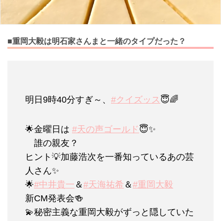
■重岡大毅は明石家さんまと一緒のタイプだった？
明日9時40分すぎ～、
#クイズッス
😇🌈
🌟金曜日は
#天の声ゴールド
😇✨
誰の親友？
ヒント💡加藤浩次を一番知っているあの芸
人さん✨
🌟
#中井貴一
＆
#天海祐希
＆
#重岡大毅
新CM発表会🍻
💫秘密主義な重岡大毅がずっと隠していた