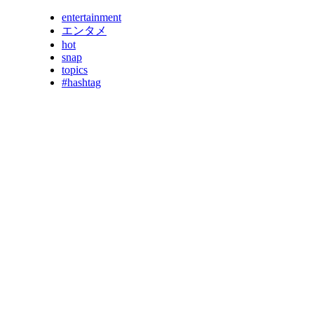
entertainment
エンタメ
hot
snap
topics
#hashtag