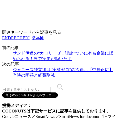
関連キーワードから記事を見る
ENDRECHERI
,
堂本剛
前の記事
サンド伊達の“カロリーゼロ理論”ついに有名企業に認
められる！裏で実弟が動いた？
次の記事
ジャニーズ独立後は“実績ゼロ”の冷遇…【中居正広】
当時の困惑と経費削減
提携メディア：
COCONUTSは下記サービスに記事を提供しております。
Googleニュース／SmartNews／SmartNews for docomo（旧マイ