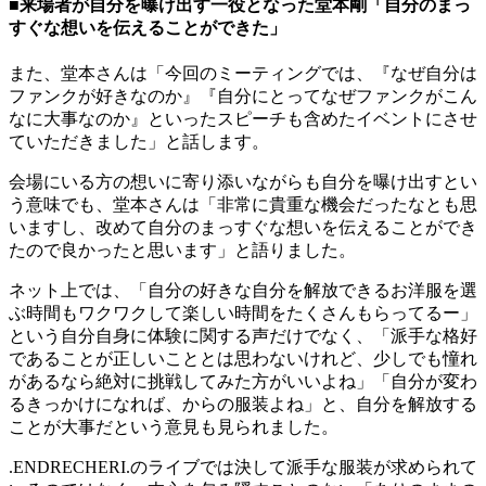
■来場者が自分を曝け出す一役となった堂本剛「自分のまっ
すぐな想いを伝えることができた」
また、堂本さんは「今回のミーティングでは、『なぜ自分は
ファンクが好きなのか』『自分にとってなぜファンクがこん
なに大事なのか』といったスピーチも含めたイベントにさせ
ていただきました」と話します。
会場にいる方の想いに寄り添いながらも自分を曝け出すとい
う意味でも、堂本さんは「非常に貴重な機会だったなとも思
いますし、改めて自分のまっすぐな想いを伝えることができ
たので良かったと思います」と語りました。
ネット上では、「自分の好きな自分を解放できるお洋服を選
ぶ時間もワクワクして楽しい時間をたくさんもらってるー」
という自分自身に体験に関する声だけでなく、「派手な格好
であることが正しいこととは思わないけれど、少しでも憧れ
があるなら絶対に挑戦してみた方がいいよね」「自分が変わ
るきっかけになれば、からの服装よね」と、自分を解放する
ことが大事だという意見も見られました。
.ENDRECHERI.のライブでは決して派手な服装が求められて