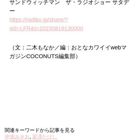
サンドウィッチマン ザ・ラジオショー サタデ
ー
https://radiko.jp/share/?
sid=LFR&t=20230819130000
（文：二木もなか／編：おとなカワイイwebマ
ガジンCOCONUTS編集部）
関連キーワードから記事を見る
伊達みきお
,
富澤たけし