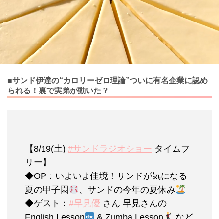
■サンド伊達の“カロリーゼロ理論”ついに有名企業に認め
られる！裏で実弟が動いた？
【8/19(土)
#サンドラジオショー
タイムフ
リー】
◆OP：いよいよ佳境！サンドが気になる
夏の甲子園
、サンドの今年の夏休み
◆ゲスト：
#早見優
さん 早見さんの
English Lesson
& Zumba Lesson
など