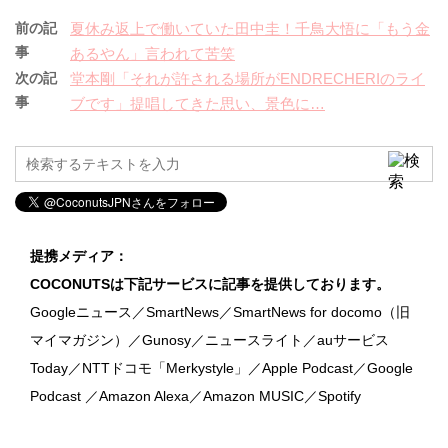
前の記
夏休み返上で働いていた田中圭！千鳥大悟に「もう金
事
あるやん」言われて苦笑
次の記
堂本剛「それが許される場所がENDRECHERIのライ
事
ブです」提唱してきた思い、景色に…
提携メディア：
COCONUTSは下記サービスに記事を提供しております。
Googleニュース／SmartNews／SmartNews for docomo（旧
マイマガジン）／Gunosy／ニュースライト／auサービス
Today／NTTドコモ「Merkystyle」／Apple Podcast／Google
Podcast ／Amazon Alexa／Amazon MUSIC／Spotify