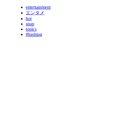
entertainment
エンタメ
hot
snap
topics
#hashtag