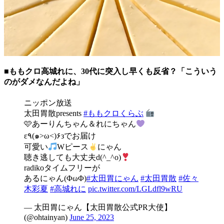
■ももクロ高城れに、30代に突入し早くも反省？「こういう
のがダメなんだよね」
ニッポン放送
太田胃散presents
#ももクロくらぶ
🩷あーりんちゃん＆れにちゃん
ε٩(๑>ω<)۶зでお届け
可愛い
Wピース
にゃん
聴き逃しても大丈夫d(^_^o)
radikoタイムフリーが
あるにゃん(ΦωΦ)
#太田胃にゃん
#太田胃散
#佐々
木彩夏
#高城れに
pic.twitter.com/LGLdfl9wRU
— 太田胃にゃん【太田胃散公式PR大使】
(@ohtainyan)
June 25, 2023