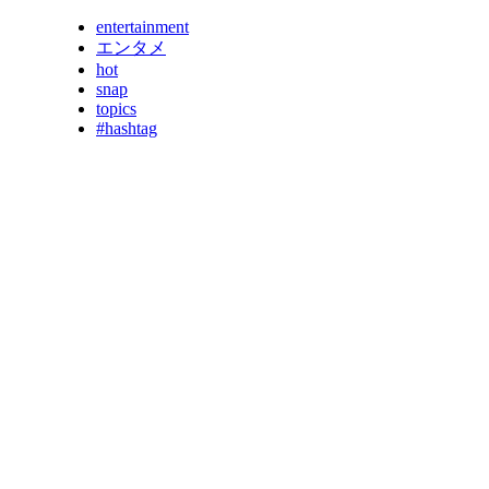
entertainment
エンタメ
hot
snap
topics
#hashtag