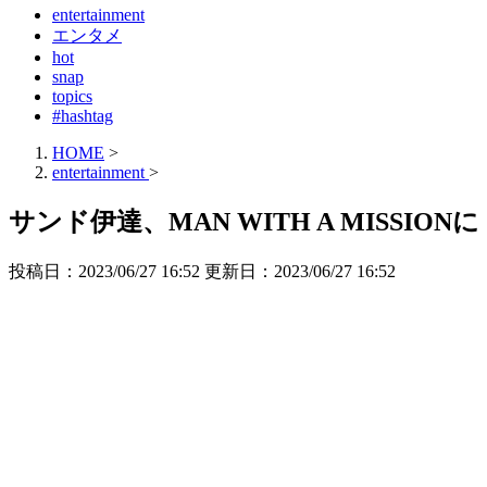
entertainment
エンタメ
hot
snap
topics
#hashtag
HOME
>
entertainment
>
サンド伊達、MAN WITH A MISSIO
投稿日：2023/06/27 16:52 更新日：
2023/06/27 16:52