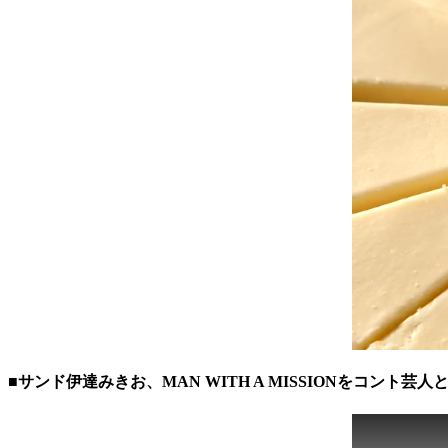
■サンド伊達みきお、MAN WITH A MISSIONをコント