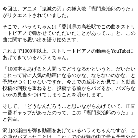
今回は、アニメ「鬼滅の刃」の挿入歌「竈門炭治郎のうた」
がリクエストされていました。
そこで、ハラミちゃんは「香川県の高松駅でこの曲をストリ
ートピアノで弾かせていただいたことがあって…」と、この
曲に関する思い出を語り始めます。
これまで1000本以上、ストリートピアノの動画をYouTubeに
あげてきているハラミちゃん。
「1000本もあげると人間ってどうなるかというと、だいたい
これって皆に人気の動画になるのかな、ならないのかな、と
予想がつくじゃないですか、今までの反応とか見て」と動画
投稿の回数を重ねると、投稿する前からバズるか、バズらな
いかの見当をつけてしまうことを明かします。
そして、「どうなんだろう…と思いながらあげていて、正直
一番ギャップがあったのって、この『竈門炭治郎のうた』」
と告白。
沢山の楽曲を弾き動画をあげているハラミちゃんですが、こ
の曲がバズったことは、これまでの経験の中で最も予想外だ