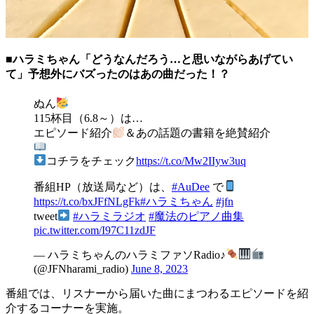
■ハラミちゃん「どうなんだろう…と思いながらあげてい
て」予想外にバズったのはあの曲だった！？
ぬん
115杯目（6.8～）は…
エピソード紹介
＆あの話題の書籍を絶賛紹介
コチラをチェック
https://t.co/Mw2IIyw3uq
番組HP（放送局など）は、
#AuDee
で
https://t.co/bxJFfNLgFk
#ハラミちゃん
#jfn
tweet
#ハラミラジオ
#魔法のピアノ曲集
pic.twitter.com/I97C11zdJF
— ハラミちゃんのハラミファソRadio♪
(@JFNharami_radio)
June 8, 2023
番組では、リスナーから届いた曲にまつわるエピソードを紹
介するコーナーを実施。