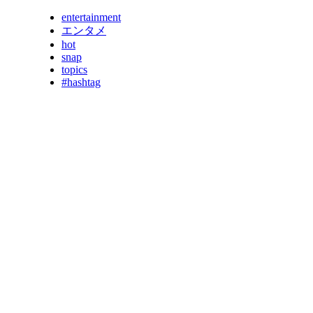
entertainment
エンタメ
hot
snap
topics
#hashtag