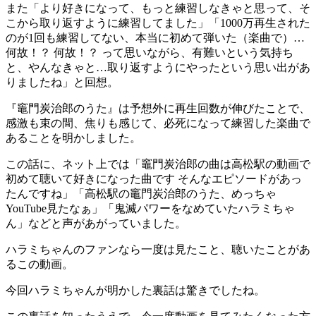
また「より好きになって、もっと練習しなきゃと思って、そ
こから取り返すように練習してました」「1000万再生された
のが1回も練習してない、本当に初めて弾いた（楽曲で）…
何故！？ 何故！？ って思いながら、有難いという気持ち
と、やんなきゃと…取り返すようにやったという思い出があ
りましたね」と回想。
『竈門炭治郎のうた』は予想外に再生回数が伸びたことで、
感激も束の間、焦りも感じて、必死になって練習した楽曲で
あることを明かしました。
この話に、ネット上では「竈門炭治郎の曲は高松駅の動画で
初めて聴いて好きになった曲です そんなエピソードがあっ
たんですね」「高松駅の竈門炭治郎のうた、めっちゃ
YouTube見たなぁ」「鬼滅パワーをなめていたハラミちゃ
ん」などと声があがっていました。
ハラミちゃんのファンなら一度は見たこと、聴いたことがあ
るこの動画。
今回ハラミちゃんが明かした裏話は驚きでしたね。